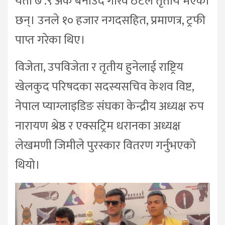
यता ७ .९ अंक बनाउदै गौरव ठटेल तृतीय भएका
छन्। उनले १० हजार नगदसहित, प्रमाणत्र, ट्रफी
पाप्त गरेका थिए।
विजेता, उपविजेता र तृतीय हुनेलाई राष्ट्रिय
खेलकुद परिषदका सदस्यसचिव केशव विष्ट,
नेपाल प्याग्लाइडिङ संघका केन्द्रीय अध्यक्ष रुप
नारायण श्रेष्ठ र एक्सट्रिम धरानका अध्यक्ष
लेखमणी जिमीले पुरस्कार वितरण गर्नुभएको
थियो।