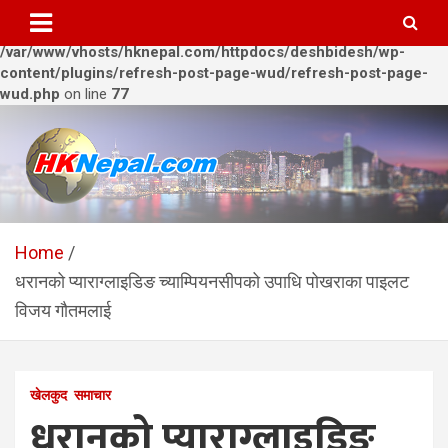
Warning
: Trying to access array offset on value of type bool in
/var/www/vhosts/hknepal.com/httpdocs/deshbidesh/wp-
content/plugins/refresh-post-page-wud/refresh-post-page-
wud.php
on line
77
Skip
to
content
HKNepal.com – हङकङबाट
hknepal, hknepal.com, hk nepal, hk nepal com
सञ्चालित पहिलो नेपाली अनलाईन
Home
धरानको प्याराग्लाइडिङ च्याम्पियनसीपको उपाधि पोखराका पाइलट
पत्रिका
विजय गौतमलाई
खेलकुद
समाचार
धरानको प्याराग्लाइडिङ