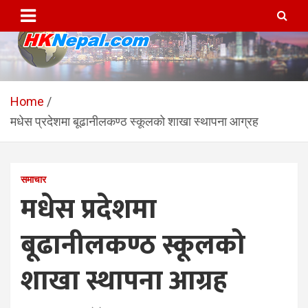
Skip
to
content
HKNepal.com – हङकङबाट
hknepal, hknepal.com, hk nepal, hk nepal com
सञ्चालित पहिलो नेपाली अनलाईन
Home
मधेस प्रदेशमा बूढानीलकण्ठ स्कूलको शाखा स्थापना आग्रह
पत्रिका
समाचार
मधेस प्रदेशमा
बूढानीलकण्ठ स्कूलको
शाखा स्थापना आग्रह