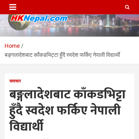
Skip
to
content
HKNepal.com – हङकङबाट
hknepal, hknepal.com, hk nepal, hk nepal com
सञ्चालित पहिलो नेपाली अनलाईन
Home
बङ्गलादेशबाट काँकडभिट्टा हुँदै स्वदेश फर्किए नेपाली विद्यार्थी
पत्रिका
समाचार
बङ्गलादेशबाट काँकडभिट्टा
हुँदै स्वदेश फर्किए नेपाली
विद्यार्थी