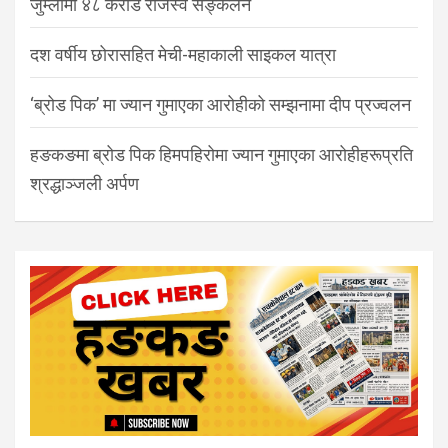
जुम्लामा ४८ करोड राजस्व सङ्कलन
दश वर्षीय छोरासहित मेची-महाकाली साइकल यात्रा
‘ब्रोड पिक’ मा ज्यान गुमाएका आरोहीको सम्झनामा दीप प्रज्वलन
हङकङमा ब्रोड पिक हिमपहिरोमा ज्यान गुमाएका आरोहीहरूप्रति
श्रद्धाञ्जली अर्पण