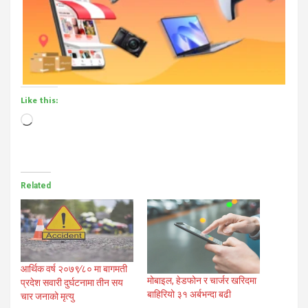
Like this:
Loading…
Related
आर्थिक वर्ष २०७९∕८० मा बागमती
मोबाइल, हेडफोन र चार्जर खरिदमा
प्रदेश सवारी दुर्घटनामा तीन सय
बाहिरियो ३१ अर्बभन्दा बढी
चार जनाको मृत्यु