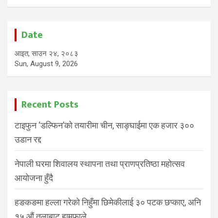
Date
आइत, साउन २४, २०८३
Sun, August 9, 2026
Recent Posts
टाइफुन ‘डल्फिन’को तयारीमा चीन, साङ्घाईमा एक हजार ३००
उडान रद्द
नेपाली घरमा शिवालय स्थापना तथा प्राणप्रतिष्ठा महोत्सव
आयोजना हुँदै
हङकङमा हल्ला गरेको निहुँमा छिमेकीलाई ३० पटक छप्काए, अनि
१५ औं तलाबाट हामफाले