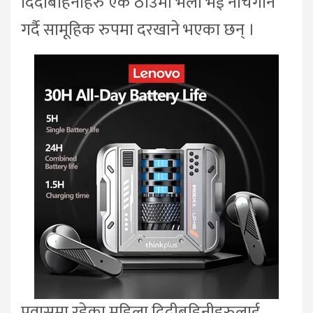
दिदीबहिनीहरु एकै ठाउमा भेला भई नाचगान
गर्दै सामूहिक रुपमा दरखाने भएका छन् ।
प्रवासमा रहेका महिला दिदीबहिनीहरुलाई