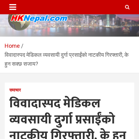
Skip
to
content
HKNepal.com – हङकङबाट
hknepal, hknepal.com, hk nepal, hk nepal com
सञ्चालित पहिलो नेपाली अनलाईन
Home
विवादास्पद मेडिकल व्यवसायी दुर्गा प्रसाईंको नाटकीय गिरफ्तारी, के
पत्रिका
हुन सक्छ सजाय?
समाचार
विवादास्पद मेडिकल
व्यवसायी दुर्गा प्रसाईंको
नाटकीय गिरफ्तारी, के हुन