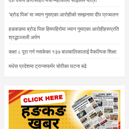
दश वर्षीय छोरासहित मेची-महाकाली साइकल यात्रा
‘ब्रोड पिक’ मा ज्यान गुमाएका आरोहीको सम्झनामा दीप प्रज्वलन
हङकङमा ब्रोड पिक हिमपहिरोमा ज्यान गुमाएका आरोहीहरूप्रति
श्रद्धाञ्जली अर्पण
कक्षा ८ पूरा गर्न नसकेका १३७ बालबालिकालाई वैकल्पिक शिक्षा
मधेस प्रदेशमा ट्रान्सफर्मर चोरीका घटना बढे