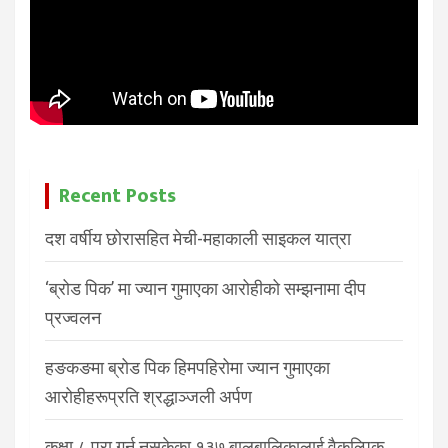
Recent Posts
दश वर्षीय छोरासहित मेची-महाकाली साइकल यात्रा
‘ब्रोड पिक’ मा ज्यान गुमाएका आरोहीको सम्झनामा दीप
प्रज्वलन
हङकङमा ब्रोड पिक हिमपहिरोमा ज्यान गुमाएका
आरोहीहरूप्रति श्रद्धाञ्जली अर्पण
कक्षा ८ पूरा गर्न नसकेका १३७ बालबालिकालाई वैकल्पिक