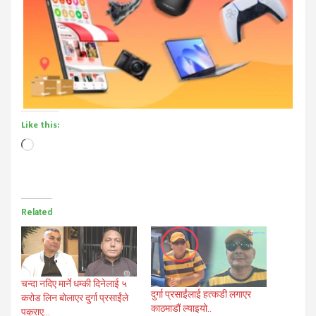
Like this:
Loading…
Related
चन्दा नदिए मार्ने धम्की दिनेलाई ५
दुर्गा प्रसाईंलाई हत्कडी लगाएर
करोड लिन बोलाएर दुर्गा प्रसाईंले
काठमाडौं ल्याइयो..
पक्राए…