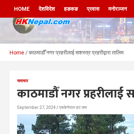
Skip
HOME
देशविदेश
हङकङ
प्रवास
मनोरञ्जन
to
content
HKNepal.com –
hknepal, hknepal.com, hk nepal, hk nepal com
हङकङबाट सञ्चालित पहिलो
Home
काठमाडौँ नगर प्रहरीलाई सशस्त्र प्रहरीद्वारा तालिम
नेपाली अनलाईन पत्रिका
समाचार
काठमाडौँ नगर प्रहरीलाई सशस
September 27, 2024
एचकेनेपाल डट कम