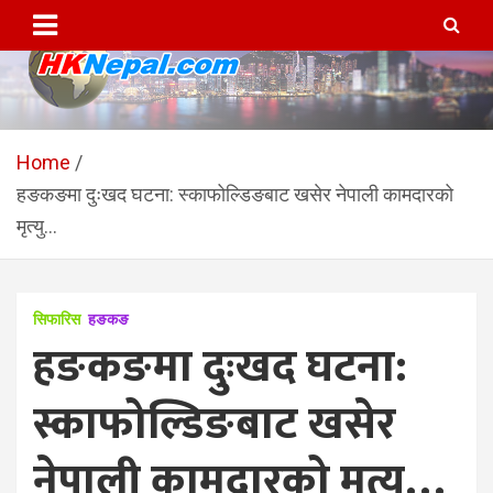
Skip
to
content
HKNepal.com – हङकङबाट
hknepal, hknepal.com, hk nepal, hk nepal com
सञ्चालित पहिलो नेपाली अनलाईन
Home
हङकङमा दुःखद घटना: स्काफोल्डिङबाट खसेर नेपाली कामदारको
पत्रिका
मृत्यु…
सिफारिस
हङकङ
हङकङमा दुःखद घटना:
स्काफोल्डिङबाट खसेर
नेपाली कामदारको मृत्यु…