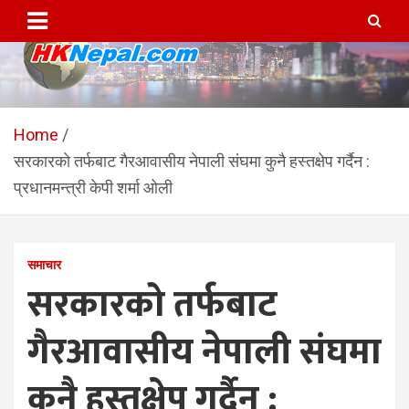
Skip
to
content
HKNepal.com – हङकङबाट
hknepal, hknepal.com, hk nepal, hk nepal com
सञ्चालित पहिलो नेपाली अनलाईन
Home
सरकारको तर्फबाट गैरआवासीय नेपाली संघमा कुनै हस्तक्षेप गर्दैन :
पत्रिका
प्रधानमन्त्री केपी शर्मा ओली
समाचार
सरकारको तर्फबाट
गैरआवासीय नेपाली संघमा
कुनै हस्तक्षेप गर्दैन :