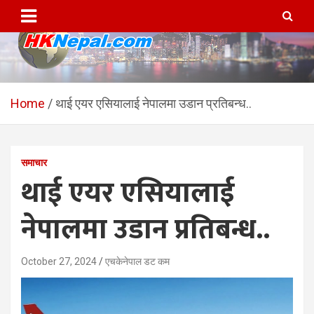
Skip
to
content
HKNepal.com – हङकङबाट
hknepal, hknepal.com, hk nepal, hk nepal com
सञ्चालित पहिलो नेपाली अनलाईन
Home
थाई एयर एसियालाई नेपालमा उडान प्रतिबन्ध..
पत्रिका
समाचार
थाई एयर एसियालाई
नेपालमा उडान प्रतिबन्ध..
October 27, 2024
एचकेनेपाल डट कम