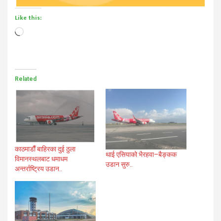
Like this:
Loading…
Related
काठमाडाैँ बाहिरका दुई ठुला
थाई एसियाको भैरहवा–बैङ्कक
विमानस्थलबाट धमाधम
उडान सुरु..
अन्तर्राष्ट्रिय उडान..