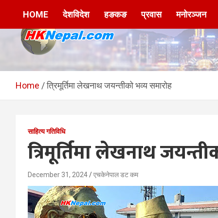
Skip
HOME
देशविदेश
हङकङ
प्रवास
मनोरञ्जन
to
content
HKNepal.com –
hknepal, hknepal.com, hk nepal, hk nepal com
हङकङबाट सञ्चालित पहिलो
Home
त्रिमूर्तिमा लेखनाथ जयन्तीको भव्य समारोह
नेपाली अनलाईन पत्रिका
साहित्य गतिविधि
त्रिमूर्तिमा लेखनाथ जयन्त
December 31, 2024
एचकेनेपाल डट कम