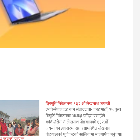
त्रिमूर्ति निकेतनमा १३२ औं लेखनाथ जयन्ती
एचकेनेपाल डट कम संवाददाता- काठमाडौं, १५ पुस।
त्रिमूर्ति निकेतनका अध्यक्ष इन्दिरा प्रसाईले
कविशिरोमणि लेखनाथ पौडयालको १३२औँ
जयन्तीका अवसरमा सञ्चारग्रामस्थित लेखनाथ
पौडयालको पूर्णकदको सालिकमा माल्यार्पण गर्नुभयो।
थ जयन्ती सम्पन्न