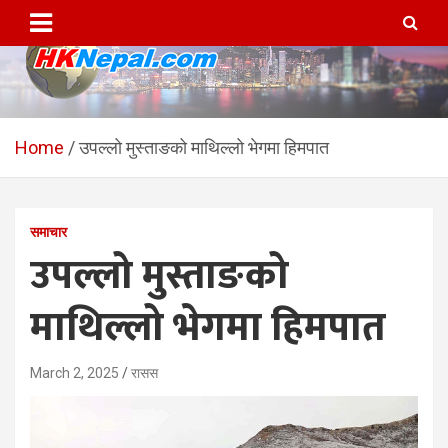
Skip
to
content
HKNepal.com – हङकङबाट
hknepal, hknepal.com, hk nepal, hk nepal com
सञ्चालित पहिलो नेपाली अनलाईन
Home
उपल्लो मुस्ताङको माथिल्लो भेगमा हिमपात
पत्रिका
समाचार
उपल्लो मुस्ताङको
माथिल्लो भेगमा हिमपात
March 2, 2025
रासस