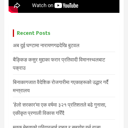
Recent Posts
अब दुई घण्टामा नारायणगढदेखि बुटवल
बैङ्किङ कसुर मुद्दाका फरार प्रतिवादी विमानस्थलबाट
पक्राउ
बिनाकागजात वैदेशिक रोजगारीमा गएकाहरूको उद्धार गर्दै
मन्त्रालय
‘हेलो सरकार’मा एक वर्षमा ३२१ प्रतिशतले बढे गुनासा,
एकीकृत प्रणाली विकास गरिँदै
मृतक मेहताको परिवारलाई राहत र सहयोग गर्न राज्य