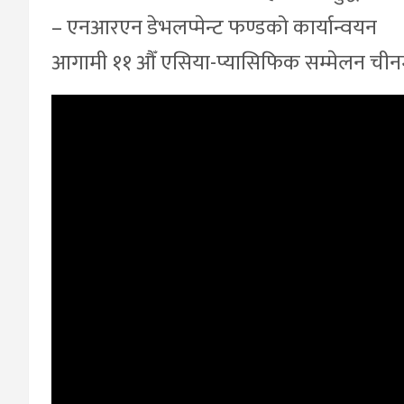
– एनआरएन डेभलप्मेन्ट फण्डको कार्यान्वयन
आगामी ११ औँ एसिया-प्यासिफिक सम्मेलन चीनम