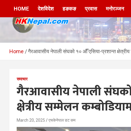
Skip
HOME
देशविदेश
हङकङ
प्रवास
मनोरञ्जन
to
content
HKNepal.com –
hknepal, hknepal.com, hk nepal, hk nepal com
हङकङबाट सञ्चालित पहिलो
Home
गैरआवासीय नेपाली संघको १० औँ एसिया-प्रशान्त क्षेत्रीय 
नेपाली अनलाईन पत्रिका
समाचार
गैरआवासीय नेपाली संघको 
क्षेत्रीय सम्मेलन कम्बोडियाम
March 20, 2025
एचकेनेपाल डट कम