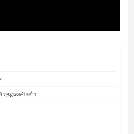
न
श्रद्धाञ्जली अर्पण