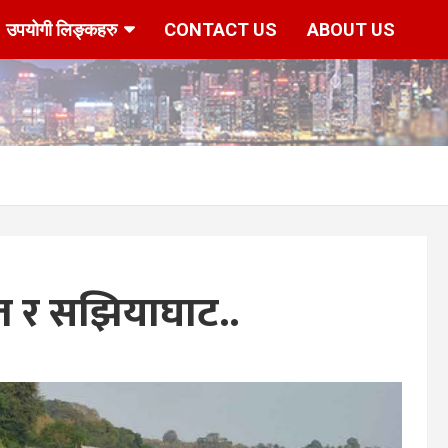
उपयोगी लिङ्कहरु
CONTACT US
ABOUT US
रत र सझियाघाट..