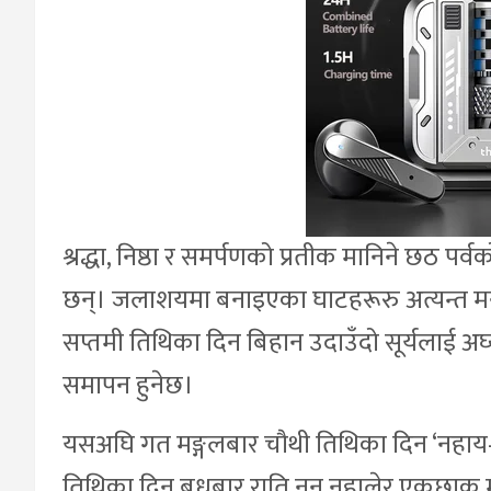
श्रद्धा, निष्ठा र समर्पणको प्रतीक मानिने छठ 
छन्। जलाशयमा बनाइएका घाटहरूरु अत्यन्त मनम
सप्तमी तिथिका दिन बिहान उदाउँदो सूर्यलाई अर
समापन हुनेछ।
यसअघि गत मङ्गलबार चौथी तिथिका दिन ‘नहाय–खाय
तिथिका दिन बुधबार राति नुन नहालेर एकछाक मा