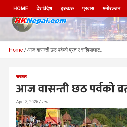
Skip
HOME
देशविदेश
हङकङ
प्रवास
मनोरञ्जन
to
content
HKNepal.com –
hknepal, hknepal.com, hk nepal, hk nepal com
हङकङबाट सञ्चालित पहिलो
Home
आज वासन्ती छठ पर्वको व्रत र सझियाघाट..
नेपाली अनलाईन पत्रिका
समाचार
आज वासन्ती छठ पर्वको व्
April 3, 2025
रासस