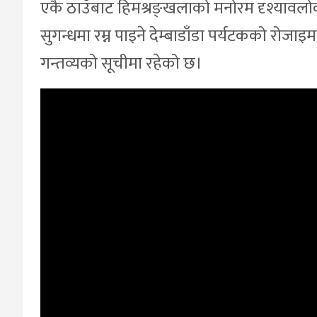
एकै ठाउँबाट हिमश्रङ्खलाको मनोरम दृश्यावलोकन 
सुगन्धमा रम्न पाइने देम्बाडाँडा पर्यटकको रोजाइम
गन्तव्यको सूचीमा रहेको छ।