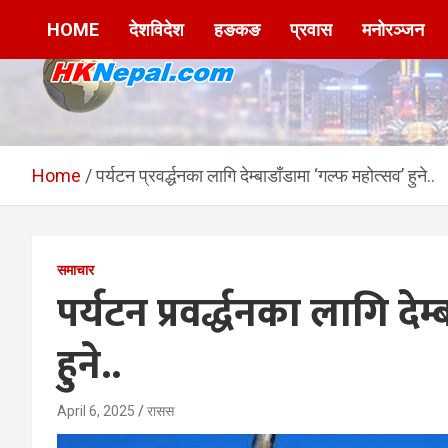
Skip
HOME
देशविदेश
हङकङ
प्रवास
मनोरञ्जन
to
content
HKNepal.com –
hknepal, hknepal.com, hk nepal, hk nepal com
हङकङबाट सञ्चालित पहिलो
Home
पर्यटन प्रवर्द्धनका लागि देम्बाडाँडामा ‘गल्फ महोत्सव’ हुने..
नेपाली अनलाईन पत्रिका
समाचार
पर्यटन प्रवर्द्धनका लागि दे
हुने..
April 6, 2025
रासस