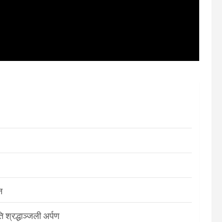
न
श्रद्धाञ्जली अर्पण