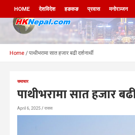
Skip
HOME
देशविदेश
हङकङ
प्रवास
मनोरञ्जन
to
content
HKNepal.com –
hknepal, hknepal.com, hk nepal, hk nepal com
हङकङबाट सञ्चालित पहिलो
Home
पाथीभरामा सात हजार बढी दर्शनार्थी
नेपाली अनलाईन पत्रिका
समाचार
पाथीभरामा सात हजार बढी द
April 6, 2025
रासस