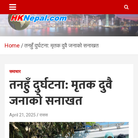
Skip
to
content
HKNepal.com – हङकङबाट
hknepal, hknepal.com, hk nepal, hk nepal com
सञ्चालित पहिलो नेपाली अनलाईन
Home
तनहुँ दुर्घटना: मृतक दुवै जनाको सनाखत
पत्रिका
समाचार
तनहुँ दुर्घटना: मृतक दुवै
जनाको सनाखत
April 21, 2025
रासस