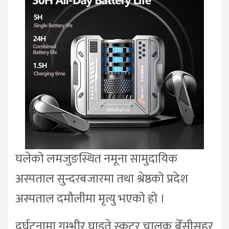
घलेको लमजुङस्थित नमूना सामुदायिक
अस्पताल सुन्दरबजारमा तथा श्रेष्ठको प्रदेश
अस्पताल दमौलीमा मृत्यु भएको हो ।
दुर्घटनामा गम्भीर घाइते स्कुटर चालक बेँसीसहर