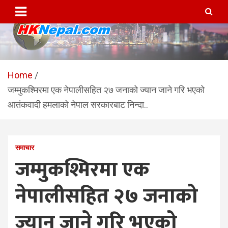
Skip
to
content
HKNepal.com – हङकङबाट
hknepal, hknepal.com, hk nepal, hk nepal com
सञ्चालित पहिलो नेपाली अनलाईन
Home
जम्मुकश्मिरमा एक नेपालीसहित २७ जनाको ज्यान जाने गरि भएको
पत्रिका
आतंकवादी हमलाको नेपाल सरकारबाट निन्दा..
समाचार
जम्मुकश्मिरमा एक
नेपालीसहित २७ जनाको
ज्यान जाने गरि भएको