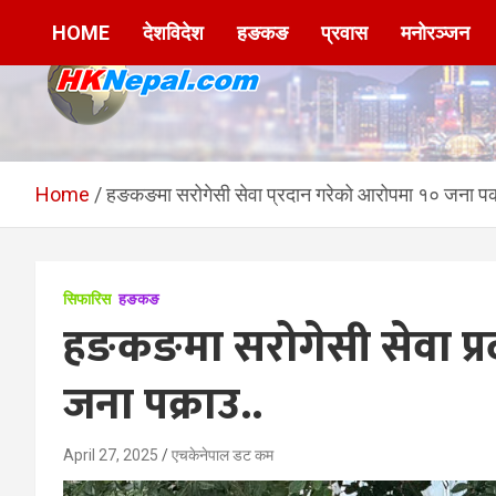
Skip
HOME
देशविदेश
हङकङ
प्रवास
मनोरञ्जन
to
content
HKNepal.com –
hknepal, hknepal.com, hk nepal, hk nepal com
हङकङबाट सञ्चालित पहिलो
Home
हङकङमा सरोगेसी सेवा प्रदान गरेको आरोपमा १० जना पक
नेपाली अनलाईन पत्रिका
सिफारिस
हङकङ
हङकङमा सरोगेसी सेवा प्
जना पक्राउ..
April 27, 2025
एचकेनेपाल डट कम