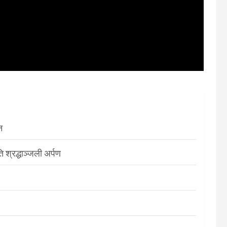
न
श्रद्धाञ्जली अर्पण