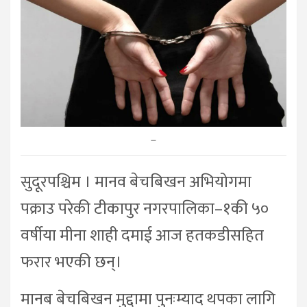
–
सुदूरपश्चिम । मानव बेचबिखन अभियोगमा
पक्राउ परेकी टीकापुर नगरपालिका–१की ५०
वर्षीया मीना शाही दमाई आज हतकडीसहित
फरार भएकी छन्।
मानब बेचबिखन मुद्दामा पुनःम्याद थपका लागि