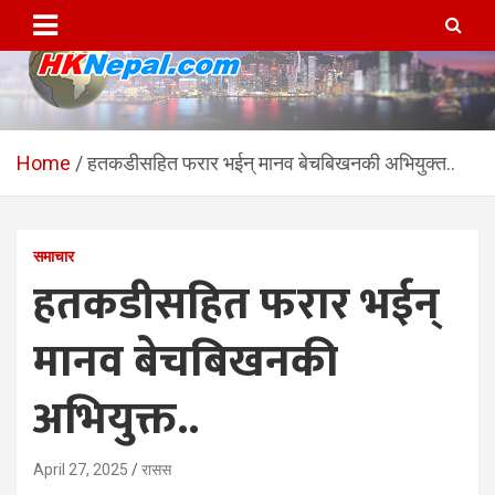
Skip
to
content
HKNepal.com – हङकङबाट
hknepal, hknepal.com, hk nepal, hk nepal com
सञ्चालित पहिलो नेपाली अनलाईन
Home
हतकडीसहित फरार भईन् मानव बेचबिखनकी अभियुक्त..
पत्रिका
समाचार
हतकडीसहित फरार भईन्
मानव बेचबिखनकी
अभियुक्त..
April 27, 2025
रासस