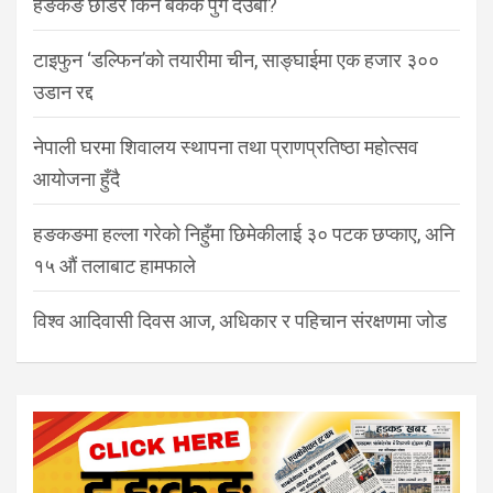
हङकङ छाडेर किन बैंकक पुगे देउबा?
टाइफुन ‘डल्फिन’को तयारीमा चीन, साङ्घाईमा एक हजार ३००
उडान रद्द
नेपाली घरमा शिवालय स्थापना तथा प्राणप्रतिष्ठा महोत्सव
आयोजना हुँदै
हङकङमा हल्ला गरेको निहुँमा छिमेकीलाई ३० पटक छप्काए, अनि
१५ औं तलाबाट हामफाले
विश्व आदिवासी दिवस आज, अधिकार र पहिचान संरक्षणमा जोड