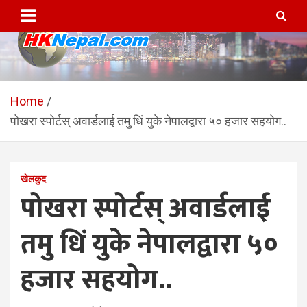
Skip
to
content
HKNepal.com – हङकङबाट
hknepal, hknepal.com, hk nepal, hk nepal com
सञ्चालित पहिलो नेपाली अनलाईन
Home
पोखरा स्पोर्टस् अवार्डलाई तमु धिं युके नेपालद्वारा ५० हजार सहयोग..
पत्रिका
खेलकुद
पोखरा स्पोर्टस् अवार्डलाई
तमु धिं युके नेपालद्वारा ५०
हजार सहयोग..