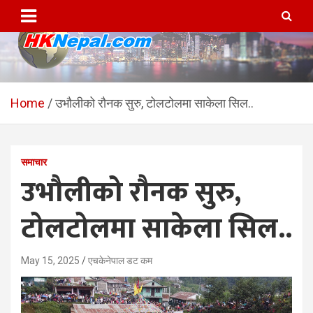
Skip
to
content
HKNepal.com – हङकङबाट
hknepal, hknepal.com, hk nepal, hk nepal com
सञ्चालित पहिलो नेपाली अनलाईन
Home
उभौलीको रौनक सुरु, टोलटोलमा साकेला सिल..
पत्रिका
समाचार
उभौलीको रौनक सुरु,
टोलटोलमा साकेला सिल..
May 15, 2025
एचकेनेपाल डट कम