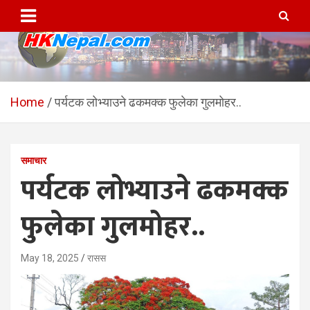
Skip
to
content
HKNepal.com – हङकङबाट
hknepal, hknepal.com, hk nepal, hk nepal com
सञ्चालित पहिलो नेपाली अनलाईन
Home
पर्यटक लोभ्याउने ढकमक्क फुलेका गुलमोहर..
पत्रिका
समाचार
पर्यटक लोभ्याउने ढकमक्क
फुलेका गुलमोहर..
May 18, 2025
रासस