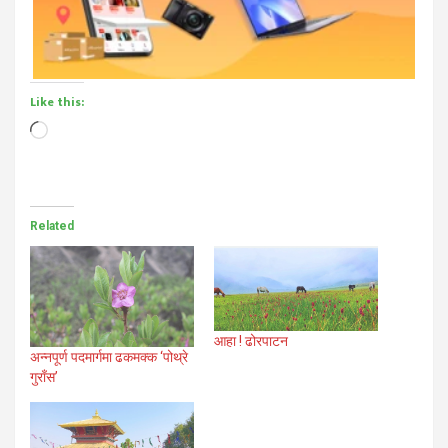
Like this:
Loading…
Related
आहा ! ढोरपाटन
अन्नपूर्ण पदमार्गमा ढकमक्क ‘पोथ्रे
गुराँस’