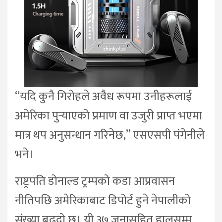
“यदि कुनै गिरोहले अवैध रूपमा उनीहरूलाई
अमेरिका पुर्‍याएको प्रमाण वा उजुरी प्राप्त भएमा
मात्र थप अनुसन्धान गरिनेछ,” एसएसपी पंगेनीले
भने।
राष्ट्रपति डोनाल्ड ट्रम्पको कडा आप्रवासन
नीतिपछि अमेरिकाबाट डिपोर्ट हुने नेपालीको
संख्या बढ्दो छ। यी ३७ जनासहित हालसम्म