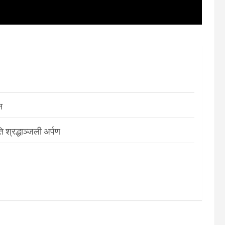
न
श्रद्धाञ्जली अर्पण