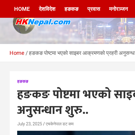
Skip
HOME
देशविदेश
हङकङ
प्रवास
मनोरञ्जन
to
content
HKNepal.com –
hknepal, hknepal.com, hk nepal, hk nepal com
हङकङबाट सञ्चालित पहिलो
Home
हङकङ पोष्टमा भएको साइबर आक्रमणको प्रहरी अनुसन्धान
नेपाली अनलाईन पत्रिका
हङकङ
हङकङ पोष्टमा भएको साइब
अनुसन्धान शुरु..
July 23, 2025
एचकेनेपाल डट कम