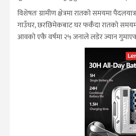
विशेषतः ग्रामीण क्षेत्रमा रातको समयमा पैदलयात्
गाउँघर, छरछिमेकबाट घर फर्कँदा रातको समयमा 
आवको एकै वर्षमा २५ जनाले लडेर ज्यान गुमाएका