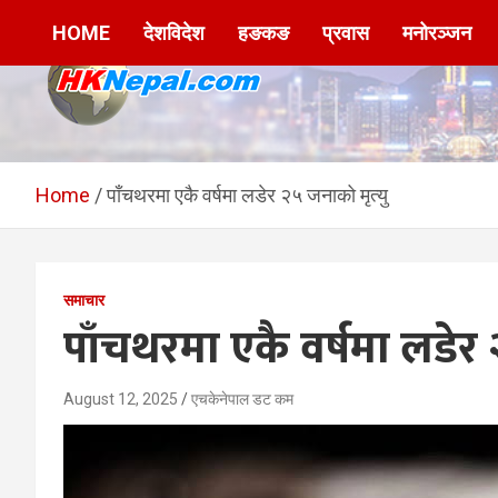
Skip
HOME
देशविदेश
हङकङ
प्रवास
मनोरञ्जन
to
content
HKNepal.com –
hknepal, hknepal.com, hk nepal, hk nepal com
हङकङबाट सञ्चालित पहिलो
Home
पाँचथरमा एकै वर्षमा लडेर २५ जनाको मृत्यु
नेपाली अनलाईन पत्रिका
समाचार
पाँचथरमा एकै वर्षमा लडेर 
August 12, 2025
एचकेनेपाल डट कम