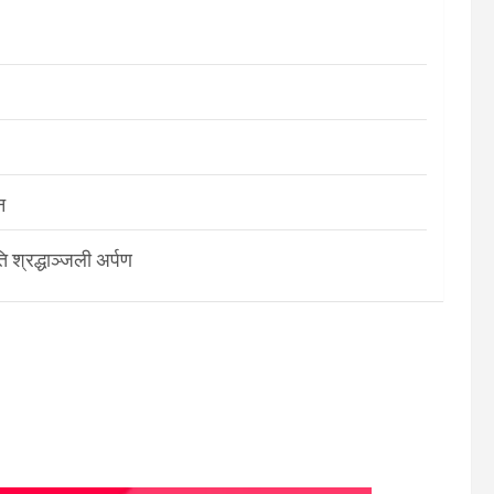
न
श्रद्धाञ्जली अर्पण