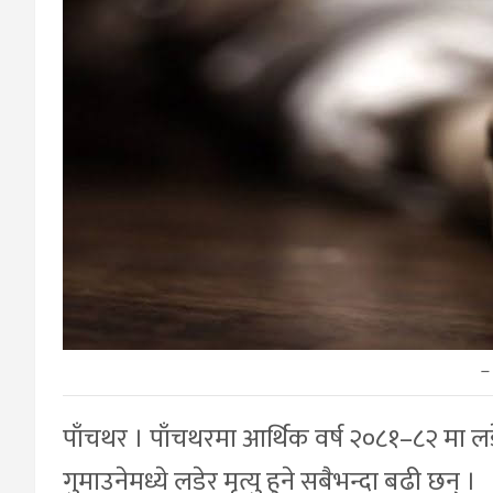
–
पाँचथर । पाँचथरमा आर्थिक वर्ष २०८१–८२ मा लड
गुमाउनेमध्ये लडेर मृत्यु हुने सबैभन्दा बढी छन् ।