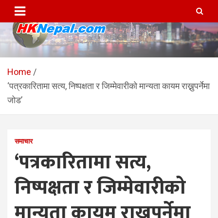
Skip
to
content
HKNepal.com – हङकङबाट
hknepal, hknepal.com, hk nepal, hk nepal com
सञ्चालित पहिलो नेपाली अनलाईन
Home
‘पत्रकारितामा सत्य, निष्पक्षता र जिम्मेवारीको मान्यता कायम राख्नुपर्नेमा
पत्रिका
जोड’
समाचार
‘पत्रकारितामा सत्य,
निष्पक्षता र जिम्मेवारीको
मान्यता कायम राख्नुपर्नेमा