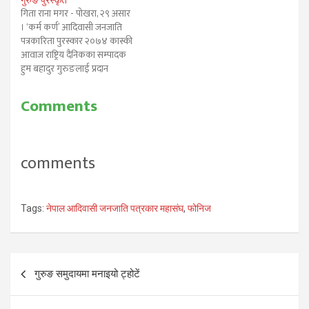
गुरुङ पुरस्कृत
गिता राना मगर - पोखरा, २९ असार
। ‘कर्म कर्ण’ आदिवासी जनजाति
पत्रकारिता पुरस्कार २०७४ कास्की
आवाज राष्ट्रिय दैनिकका सम्पादक
हुम बहादुर गुरुङलाई प्रदान
गरिएको छ। समाजसेवी तथा तमु
धीं नेपालका अध्यक्ष कर्म गुरुङद्वारा
Comments
आफ्नो वैवाहिक समारोहको
वर्षगांठको अवसरमा स्थापित
आदिवासी जनजाति पत्रकार
महासंघ(फोनिज) कास्कीद्वारा प्रदान
comments
गरिदै आइएको पुरस्कार
आदिवासी…
Tags:
नेपाल आदिवासी जनजाति पत्रकार महासंघ
,
फोनिज
Post
गुरुङ समुदायमा मनाइयो ट्होटें
navigation