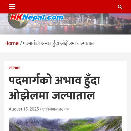
Skip
to
content
HKNepal.com – हङकङबाट
hknepal, hknepal.com, hk nepal, hk nepal com
सञ्चालित पहिलो नेपाली अनलाईन
Home
पदमार्गको अभाव हुँदा ओझेलमा जल्पाताल
पत्रिका
समाचार
पदमार्गको अभाव हुँदा
ओझेलमा जल्पाताल
August 15, 2025
एचकेनेपाल डट कम