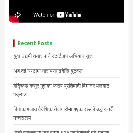
Recent Posts
युवा उद्यमी तयार पार्न स्टार्टअप अभियान सुरु
अब दुई घण्टामा नारायणगढदेखि बुटवल
बैङ्किङ कसुर मुद्दाका फरार प्रतिवादी विमानस्थलबाट
पक्राउ
बिनाकागजात वैदेशिक रोजगारीमा गएकाहरूको उद्धार गर्दै
मन्त्रालय
‘हेलो सरकार’मा एक वर्षमा ३२१ प्रतिशतले बढे गुनासा,