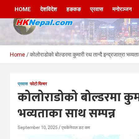
Skip
HOME
देशविदेश
हङकङ
प्रवास
मनोरञ्जन
to
content
HKNepal.com –
hknepal, hknepal.com, hk nepal, hk nepal com
हङकङबाट सञ्चालित पहिलो
Home
कोलोराडोको बोल्डरमा कुमारी रथ तान्दै इन्द्रजात्रा भव्यत
नेपाली अनलाईन पत्रिका
प्रवास
फोटो फिचर
कोलोराडोको बोल्डरमा कुमारी 
भव्यताका साथ सम्पन्न
September 10, 2025
एचकेनेपाल डट कम