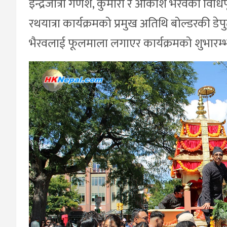
इन्द्रजात्रा गणेश, कुमारी र आकाश भैरवको विधिप
रथयात्रा कार्यक्रमको प्रमुख अतिथि बोल्डरकी डे
भैरवलाई फूलमाला लगाएर कार्यक्रमको शुभारम्भ