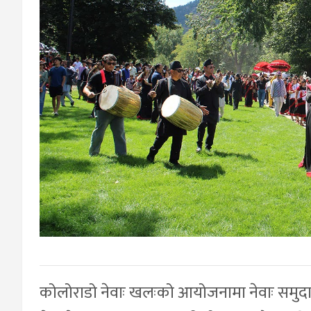
कोलोराडो नेवाः खलःको आयोजनामा नेवाः समुदायले