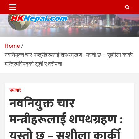
Skip
to
content
HKNepal.com – हङकङबाट
hknepal, hknepal.com, hk nepal, hk nepal com
सञ्चालित पहिलो नेपाली अनलाईन
Home
नवनियुक्त चार मन्त्रीहरूलाई शपथग्रहण : यस्तो छ – सुशीला कार्की
पत्रिका
मन्त्रिपरिषद्को सूची र वरीयता
समाचार
नवनियुक्त चार
मन्त्रीहरूलाई शपथग्रहण :
यस्तो छ – सुशीला कार्की