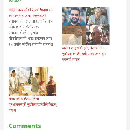
Related
मोदी नेतृत्वको मन्त्रिपरिषदमा को
को छन् ५८ जना मन्त्रीहरु?
प्रधानमन्त्री नरेन्द्र मोदीले बिहीबार
साँझ ७ बजे दोस्रोपटक
प्रधानमन्त्रीको पद तथा
गोपनीयताको शपथ लिएका छन्।
६८ वर्षीय मोदीले राष्ट्रपति रामनाथ
बालेन शाह पछि हटे, नेतृत्व लिन
कोबिन्दबाट राजधानी
सुशीला कार्की, हर्क साम्पाङ र दुर्गा
नयाँदिल्लीस्थित राष्ट्रपति भवनको
प्रसाई तयार
प्रांगणमा आयोजित एक भव्य
समारोहमा १५औँ प्रधानमन्त्रीका
रूपमा पद तथा गोपनीयताको शपथ
लिएका हुन् । शपथग्रहण समारोहमा
शीर्ष नेता, विदेशी अतिथिलगायत
विशिष्ट व्यक्तिहरू सहभागी थिए।
५८…
नेपालकी पहिलो महिला
प्रधानमन्त्री सुशीला कार्कीले लिइन्
शपथ
Comments