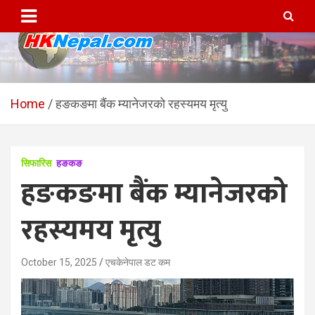
Skip
to
content
HKNepal.com – हङकङबाट
hknepal, hknepal.com, hk nepal, hk nepal com
सञ्चालित पहिलो नेपाली अनलाईन
Home
हङकङमा बैंक म्यानेजरको रहस्यमय मृत्यु
पत्रिका
सिफारिस
हङकङ
हङकङमा बैंक म्यानेजरको
रहस्यमय मृत्यु
October 15, 2025
एचकेनेपाल डट कम