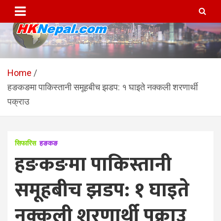
Skip
to
content
HKNepal.com – हङकङबाट
hknepal, hknepal.com, hk nepal, hk nepal com
सञ्चालित पहिलो नेपाली अनलाईन
Home
हङकङमा पाकिस्तानी समूहबीच झडप: १ घाइते नक्कली शरणार्थी
पत्रिका
पक्राउ
सिफारिस
हङकङ
हङकङमा पाकिस्तानी
समूहबीच झडप: १ घाइते
नक्कली शरणार्थी पक्राउ