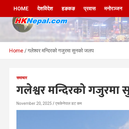
Skip
HOME
देशविदेश
हङकङ
प्रवास
मनोरञ्जन
to
content
HKNepal.com –
hknepal, hknepal.com, hk nepal, hk nepal com
हङकङबाट सञ्चालित पहिलो
Home
गलेश्वर मन्दिरको गजुरमा सुनको जलप
नेपाली अनलाईन पत्रिका
समाचार
गलेश्वर मन्दिरको गजुरमा
November 20, 2025
एचकेनेपाल डट कम