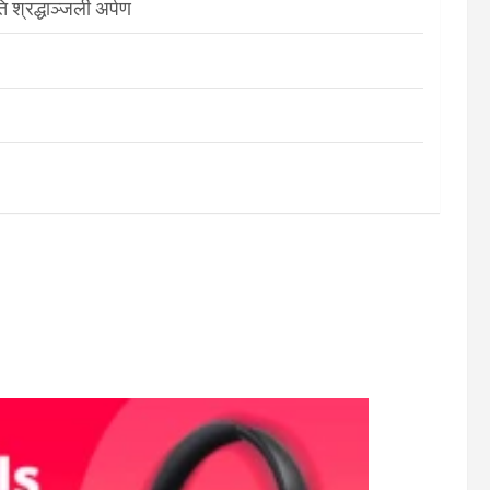
श्रद्धाञ्जली अर्पण