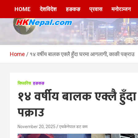
Skip
HOME
देशविदेश
हङकङ
प्रवास
मनोरञ्जन
to
content
HKNepal.com –
hknepal, hknepal.com, hk nepal, hk nepal com
हङकङबाट सञ्चालित पहिलो
Home
१४ वर्षीय बालक एक्लै हुँदा घरमा आगलागी, काकी पक्राउ
नेपाली अनलाईन पत्रिका
सिफारिस
हङकङ
१४ वर्षीय बालक एक्लै हु
पक्राउ
November 20, 2025
एचकेनेपाल डट कम