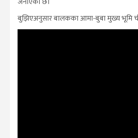
जनाएको छ।
बुझिएअनुसार बालकका आमा-बुबा मुख्य भूमि च