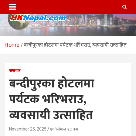
Skip
to
content
HKNepal.com – हङकङबाट
hknepal, hknepal.com, hk nepal, hk nepal com
सञ्चालित पहिलो नेपाली अनलाईन
Home
बन्दीपुरका होटलमा पर्यटक भरिभराउ, व्यवसायी उत्साहित
पत्रिका
समाचार
बन्दीपुरका होटलमा
पर्यटक भरिभराउ,
व्यवसायी उत्साहित
November 25, 2025
एचकेनेपाल डट कम