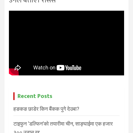
उनले बताए। रासस
Recent Posts
हङकङ छाडेर किन बैंकक पुगे देउबा?
टाइफुन ‘डल्फिन’को तयारीमा चीन, साङ्घाईमा एक हजार
३०० उडान रद्द