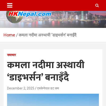
Skip
to
content
HKNepal.com – हङकङबाट
hknepal, hknepal.com, hk nepal, hk nepal com
सञ्चालित पहिलो नेपाली अनलाईन
Home
कमला नदीमा अस्थायी ‘डाइभर्सन’ बनाइँदै
पत्रिका
समाचार
कमला नदीमा अस्थायी
‘डाइभर्सन’ बनाइँदै
December 2, 2025
एचकेनेपाल डट कम