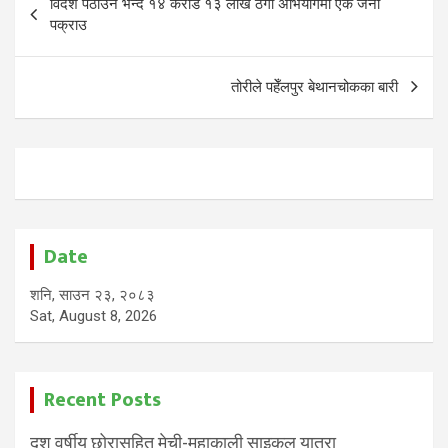
विदेश पठाउने भन्दै १४ करोड १३ लाख ठगी अभियाेगमा एक जना
navigation
पक्राउ
तोरीले पहेँलपुर बेथानचोकका बारी
Date
शनि, साउन २३, २०८३
Sat, August 8, 2026
Recent Posts
दश वर्षीय छोरासहित मेची-महाकाली साइकल यात्रा