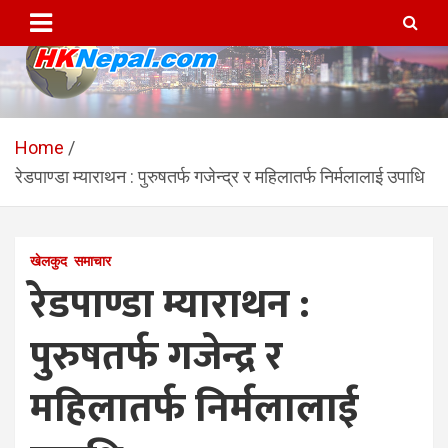
Skip
to
content
HKNepal.com – हङकङबाट
hknepal, hknepal.com, hk nepal, hk nepal com
सञ्चालित पहिलो नेपाली अनलाईन
Home
रेडपाण्डा म्याराथन : पुरुषतर्फ गजेन्द्र र महिलातर्फ निर्मलालाई उपाधि
पत्रिका
खेलकुद
समाचार
रेडपाण्डा म्याराथन :
पुरुषतर्फ गजेन्द्र र
महिलातर्फ निर्मलालाई