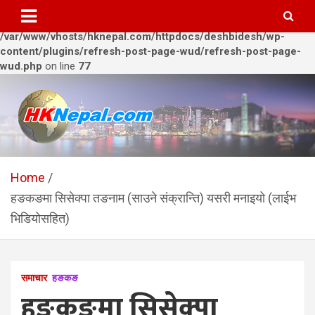
Warning
: Trying to access array offset on value of type bool in
/var/www/vhosts/hknepal.com/httpdocs/deshbidesh/wp-
content/plugins/refresh-post-page-wud/refresh-post-page-
wud.php
on line
77
Skip
to
content
HKNepal.com – हङकङबाट
hknepal, hknepal.com, hk nepal, hk nepal com
सञ्चालित पहिलो नेपाली अनलाईन
Home
हङकङमा सिसेक्पा तङनाम (साउने संक्रान्ति) यसरी मनाइयो (लाईभ
पत्रिका
भिडियोसहित)
समाचार
हङकङ
हङकङमा सिसेक्पा