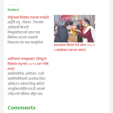
Related
पोर्चुगलमा सिसेक्पा तङनाम मनाईयो
वाईवि तमू - लिस्वन , नेपालका
आदिवासी किराती
लिम्बुजातिहरुको महान चाड
सिसेक्पा तङनाम राजधानी
लिस्वनमा एक भब्य सास्कृतिक
हङकङमा किरात येले संवत ५०८०
कार्यक्रमसहित मनाईएको छ।
र कक्फेक्वा तङनाम सम्पन्न
किरात याक्थुङ्ग चुम्लुङ्ग,पोर्चुगल
मुख्य आयोजक रहेको उक्त
अमेरिकामा याक्थुम्बाहरु (लिम्बु)ले
कार्यक्रममा पोर्चुगलमा वसोवास गर्ने
सिसेक्पा तङ्नाम-२०१५ धान नाँच्दै
लिम्बु तथा अन्य नेपाली
मनाए!
समुदायहरुको वाक्लो उपस्थिति
क्यालिफोर्निया, अमेरिका। उत्तरी
रहेको थियो। ढोलक,खैजडी र
क्यालिफोर्नियाको अलामेदा स्थित
सुन्दर किराती भेषभुषामा सजिएका
वासिङ्टन पार्कमा लिम्बु जातिले
कलाकारहरुले आफ्नो
परापूर्बकालदेखि मनाउदै आएको
परमपरागत…
उनीहरुको मौलिक राष्ट्रिय चाड
"सिसेक्पा तङ्नाम-२०१५" फ़ेदाङ्मा
पुष्पा सम्बाहाम्फेद्वारा विधिवतरुपमा
Comments
पूजाआजा गराई भव्यरुपमा सम्पन्न