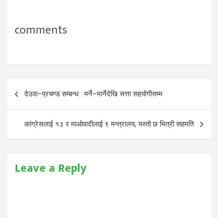
गरेका छन्। कार्यक्रममा बिशेष
अथितिको रुपमा नेपालबाट आउनु
भएकी मंगेना चुम्लुङ्को अध्यक्षतामा
comments
श्रीमती भीष्मा चेम्जंगले आफ्नो
अतिथि मन्तब्य राख्ने क्रममा सिसेक्पा
तङ्नामको धार्मिक…
Post
देउवा–प्रचण्ड सम्बन्ध : मर्ने–मार्नेदेखि सत्ता सहयोगीसम्म
navigation
कांग्रेसलाई १३ र माओवादीलाई ९ मन्त्रालय, यस्तो छ भित्री सहमति
Leave a Reply