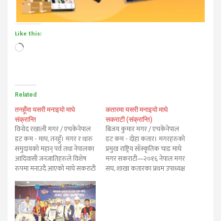
Like this:
Loading…
Related
तनहूँमा यसरी मनाइयो माघे
कतारमा यसरी मनाइयो माघे
संक्रान्ति
सकराटी (संक्रान्ति)
विनोद रखाली मगर / एचकेनेपाल
बिजय कुमार मगर / एचकेनेपाल
डट कम - माघ, तनहुँ। मगर र थारु
डट कम - दोहा कतार। मगरहरुको
समुदायको महान् पर्व तथा नेपालका
प्रमुख राष्ट्रिय साँस्कृतिक चाड माघे
आदिवासी जनजातिहरुले विशेष
मगर सकराटी—२०१६ नेपाल मगर
रुपमा मनाउदै आएको माघे सकराटी
संघ, शाखा कतारका प्रथम उपाध्यक्ष
पर्वको अवशरमा तनहुँको दमौलीमा
शेर बहादुर रोकामगरको
नेपाल मगर संघ जिल्ला समिति
संयोजकत्वमा संघका केन्द्रिय
तनहुँको आयोजनामा विविध
अध्यक्ष महेन्द्र थापा मगरको
कार्यक्रम सहित मगर माघे सकराटी
सभापतित्वमा, नेपाली
(संक्रान्ति) पर्व सम्पन्न भएको छ।
राजदूतावासका द्धितीय सचिव