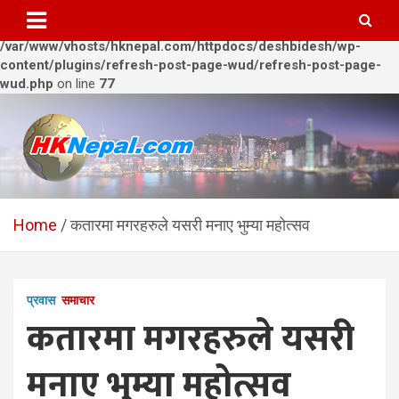
Warning
: Trying to access array offset on value of type bool in
/var/www/vhosts/hknepal.com/httpdocs/deshbidesh/wp-
content/plugins/refresh-post-page-wud/refresh-post-page-
wud.php
on line
77
Skip
to
content
HKNepal.com – हङकङबाट
hknepal, hknepal.com, hk nepal, hk nepal com
सञ्चालित पहिलो नेपाली अनलाईन
Home
कतारमा मगरहरुले यसरी मनाए भुम्या महोत्सव
पत्रिका
प्रवास
समाचार
कतारमा मगरहरुले यसरी
मनाए भुम्या महोत्सव