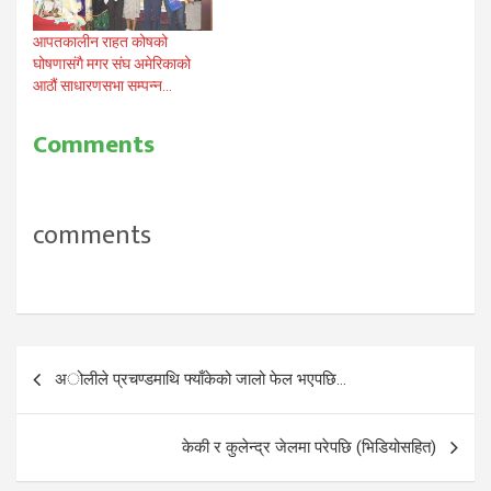
मगर समुदायको…
नितेश कुमार सापकोटाको प्रमुख
आतिथ्यमा र संस्थाका केन्द्रिय
आपतकालीन राहत कोषको
महासचिव बिजय…
घोषणासंगै मगर संघ अमेरिकाको
आठौं साधारणसभा सम्पन्न…
Comments
comments
Post
अोलीले प्रचण्डमाथि फ्याँकेको जालो फेल भएपछि…
navigation
केकी र कुलेन्द्र जेलमा परेपछि (भिडियोसहित)