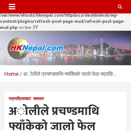
Warning
: Trying to access array offset on value of type bool in
/var/www/vhosts/hknepal.com/httpdocs/deshbidesh/wp-
content/plugins/refresh-post-page-wud/refresh-post-page-
wud.php
on line
77
Skip
to
content
HKNepal.com – हङकङबाट
hknepal, hknepal.com, hk nepal, hk nepal com
सञ्चालित पहिलो नेपाली अनलाईन
Home
अोलीले प्रचण्डमाथि फ्याँकेको जालो फेल भएपछि…
पत्रिका
पत्रपत्रिकाबाट
समाचार
अोलीले प्रचण्डमाथि
फ्याँकेको जालो फेल