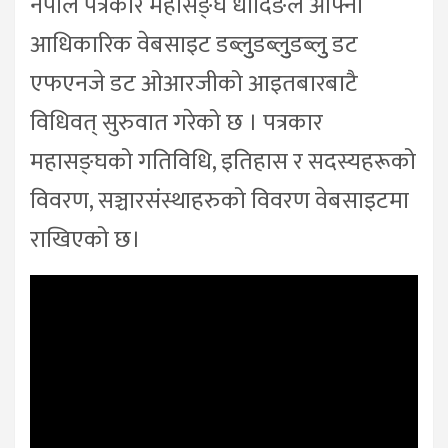
नेपाल पत्रकार महासङ्घ धादिङले आफ्नो
आधिकारिक वेबसाइट डब्लुुडब्लुुडब्लुु डट
एफएनजे डट ओआरजीको आइतबारबाटै
विधिवत् सुरुवात गरेको छ । पत्रकार
महासङ्घको गतिविधि, इतिहास र सदस्यहरूको
विवरण, सञ्चारसंस्थाहरुको विवरण वेबसाइटमा
राखिएको छ।