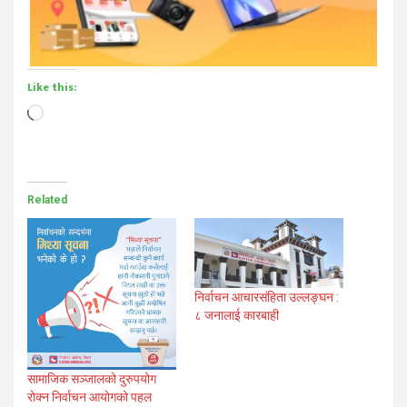
Like this:
Loading…
Related
निर्वाचन आचारसंहिता उल्लङ्घन :
८ जनालाई कारबाही
सामाजिक सञ्जालको दुरुपयोग
रोक्न निर्वाचन आयोगको पहल