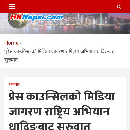
Skip
to
content
HKNepal.com – हङकङबाट
hknepal, hknepal.com, hk nepal, hk nepal com
सञ्चालित पहिलो नेपाली अनलाईन
Home
प्रेस काउन्सिलको मिडिया जागरण राष्ट्रिय अभियान धादिङबाट
पत्रिका
सुरुवात
समाचार
प्रेस काउन्सिलको मिडिया
जागरण राष्ट्रिय अभियान
धादिङबाट सुरुवात