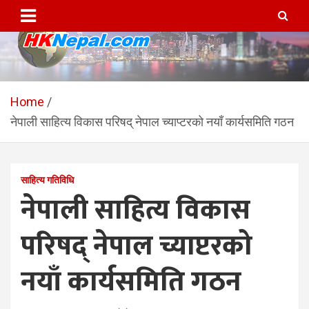
Skip
to
content
HKNepal.com – हङकङबाट
hknepal, hknepal.com, hk nepal, hk nepal com
सञ्चालित पहिलो नेपाली अनलाईन
Home
नेपाली साहित्य विकास परिषद् नेपाल च्याप्टरको नयाँ कार्यसमिति गठन
पत्रिका
साहित्य गतिविधि
नेपाली साहित्य विकास
परिषद् नेपाल च्याप्टरको
नयाँ कार्यसमिति गठन