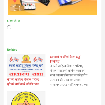
Like this:
Loading…
Related
इल्याको ‘म साँच्चीकै हराइछु’
विमोचित
नेपाली साहित्य विकास परिषद्,
नेपाल च्याप्टरको वार्षिक साधारण
सभा काठमाडौँमा एक समारोहबीच
सम्पन्न भयो। साधारण सभामा
नेपाली साहित्य विकास परिषद्
संस्थाका अध्यक्ष साहित्यकार इल्या
युकेको नयाँ कार्य समिति गठन
भट्टराईको नियात्रा सङ्ग्रह “म
साँच्चीकै हराइछु” को पनि विमोचन
भएको छ। समारोहका प्रमुख अतिथि
नेपाल प्रज्ञा प्रतिष्ठानका उप–