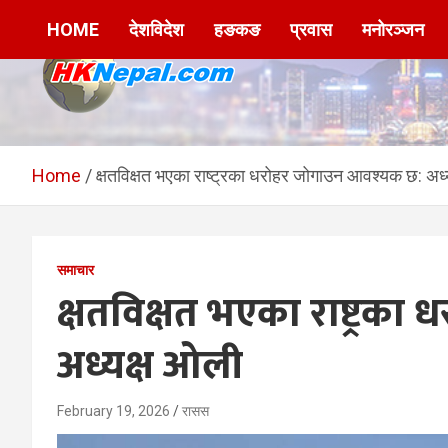
Skip
HOME
देशविदेश
हङकङ
प्रवास
मनोरञ्जन
to
content
HKNepal.com –
hknepal, hknepal.com, hk nepal, hk nepal com
हङकङबाट सञ्चालित पहिलो
Home
क्षतविक्षत भएका राष्ट्रका धरोहर जोगाउन आवश्यक छ: अध्
नेपाली अनलाईन पत्रिका
समाचार
क्षतविक्षत भएका राष्ट्रक
अध्यक्ष ओली
February 19, 2026
रासस