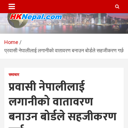
Skip
to
content
HKNepal.com – हङकङबाट
hknepal, hknepal.com, hk nepal, hk nepal com
सञ्चालित पहिलो नेपाली अनलाईन
Home
प्रवासी नेपालीलाई लगानीको वातावरण बनाउन बोर्डले सहजीकरण गर्छ
पत्रिका
समाचार
प्रवासी नेपालीलाई
लगानीको वातावरण
बनाउन बोर्डले सहजीकरण