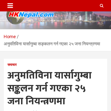
Skip
to
content
HKNepal.com – हङकङबाट
hknepal, hknepal.com, hk nepal, hk nepal com
सञ्चालित पहिलो नेपाली अनलाईन
Home
अनुमतिविना यार्सागुम्बा सङ्कलन गर्न गएका २५ जना नियन्त्रणमा
पत्रिका
समाचार
अनुमतिविना यार्सागुम्बा
सङ्कलन गर्न गएका २५
जना नियन्त्रणमा