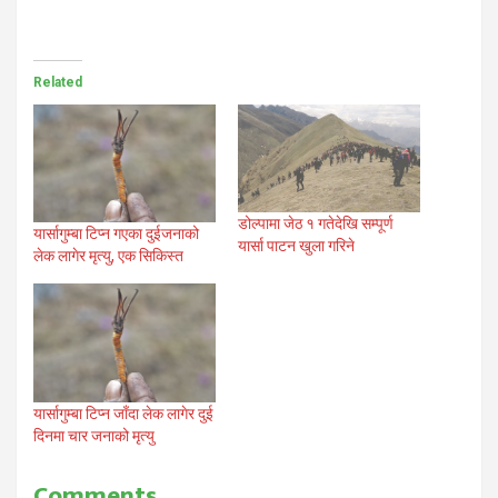
Related
डोल्पामा जेठ १ गतेदेखि सम्पूर्ण
यार्सागुम्बा टिप्न गएका दुईजनाको
यार्सा पाटन खुला गरिने
लेक लागेर मृत्यु, एक सिकिस्त
यार्सागुम्बा टिप्न जाँदा लेक लागेर दुई
दिनमा चार जनाको मृत्यु
Comments