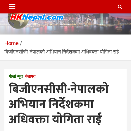
Skip
to
content
HKNepal.com – हङकङबाट
hknepal, hknepal.com, hk nepal, hk nepal com
सञ्चालित पहिलो नेपाली अनलाईन
Home
बिजीएनसीसी-नेपालको अभियान निर्देशकमा अधिवक्ता योगिता राई
पत्रिका
गोर्खा न्युज
बेलायत
बिजीएनसीसी-नेपालको
अभियान निर्देशकमा
अधिवक्ता योगिता राई