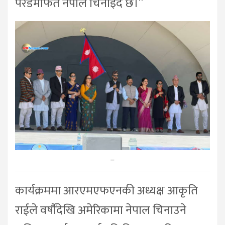
परेडमार्फत नेपाल चिनाइँदै छ।”
–
कार्यक्रममा आरएमएफएनकी अध्यक्ष आकृति
राईले वर्षौंदेखि अमेरिकामा नेपाल चिनाउने