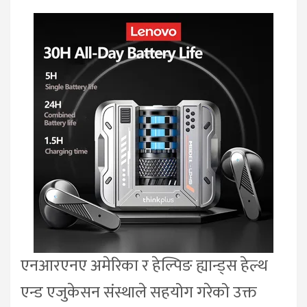
एनआरएनए अमेरिका र हेल्पिङ ह्यान्ड्स हेल्थ
एन्ड एजुकेसन संस्थाले सहयोग गरेको उक्त