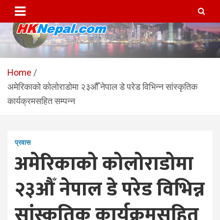
Skip
to
content
HKNepal.com – हङकङबाट
hknepal, hknepal.com, hk nepal, hk nepal com
सञ्चालित पहिलो नेपाली अनलाईन
Home
अमेरिकाको कोलोराडोमा २३औँ नेपाल डे परेड विभिन्न सांस्कृतिक
पत्रिका
कार्यक्रमसहित सम्पन्न
प्रवास
अमेरिकाको कोलोराडोमा
२३औँ नेपाल डे परेड विभिन्न
सांस्कृतिक कार्यक्रमसहित