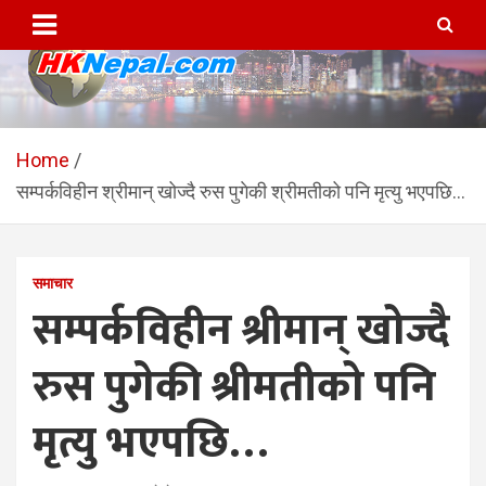
Skip
to
content
HKNepal.com – हङकङबाट
hknepal, hknepal.com, hk nepal, hk nepal com
सञ्चालित पहिलो नेपाली अनलाईन
Home
सम्पर्कविहीन श्रीमान् खोज्दै रुस पुगेकी श्रीमतीको पनि मृत्यु भएपछि…
पत्रिका
समाचार
सम्पर्कविहीन श्रीमान् खोज्दै
रुस पुगेकी श्रीमतीको पनि
मृत्यु भएपछि…