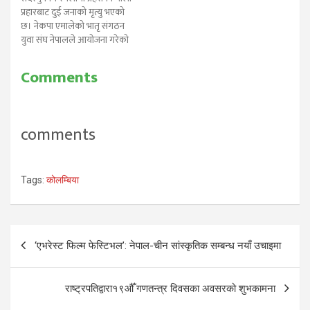
प्रहारबाट दुई जनाको मृत्यु भएको
छ। नेकपा एमालेको भातृ संगठन
युवा संघ नेपालले आयोजना गरेको
आभसभालाई संयुक्त लोकतान्त्रिक
मधेसी मोर्चाका कार्यकर्ताले अवरोध
Comments
गर्न खोज्दा प्रहरीसंग भएको झडपमा
दुईजनाको मृत्यु भएको जनाइएको
छ। प्रहरीको गोली लागेर एक
महिलाको घटनास्थलमै र एक
comments
जनाको विराटनगरस्थित कोशी…
Tags:
कोलम्बिया
Post
‘एभरेस्ट फिल्म फेस्टिभल’: नेपाल-चीन सांस्कृतिक सम्बन्ध नयाँ उचाइमा
navigation
राष्ट्रपतिद्वारा१९औँ गणतन्त्र दिवसका अवसरको शुभकामना